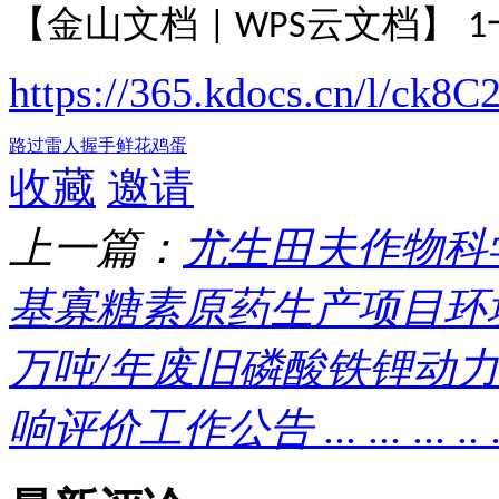
【金山文档
云文档】
| WPS
1
https://365.kdocs.cn/l/ck
路过
雷人
握手
鲜花
鸡蛋
收藏
邀请
上一篇：
尤生田夫作物科学
基寡糖素原药生产项目环境
万吨/年废旧磷酸铁锂动
响评价工作公告 ... ... ... .. .