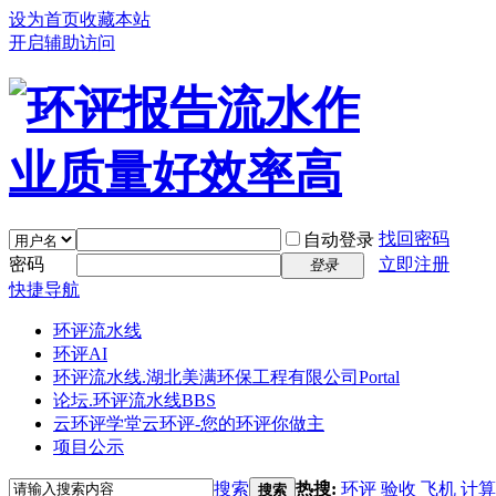
设为首页
收藏本站
开启辅助访问
找回密码
自动登录
密码
立即注册
登录
快捷导航
环评流水线
环评AI
环评流水线.湖北美满环保工程有限公司
Portal
论坛.环评流水线
BBS
云环评学堂
云环评-您的环评你做主
项目公示
搜索
热搜:
环评
验收
飞机
计算
搜索