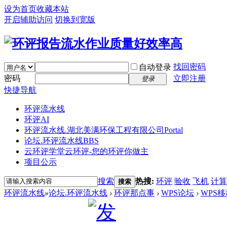
设为首页
收藏本站
开启辅助访问
切换到宽版
找回密码
自动登录
密码
立即注册
登录
快捷导航
环评流水线
环评AI
环评流水线.湖北美满环保工程有限公司
Portal
论坛.环评流水线
BBS
云环评学堂
云环评-您的环评你做主
项目公示
搜索
热搜:
环评
验收
飞机
计算
搜索
环评流水线
»
论坛.环评流水线
›
环评那点事
›
WPS论坛
›
WPS