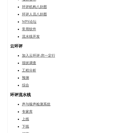
环评机构八卦图
环评人员八卦图
WPS论坛
常用软件
流水线开发
云环评
加入云环评-您一定行
现状调查
工程分析
预测
综合
环评流水线
声与噪声检测系统
专家库
上线
下线