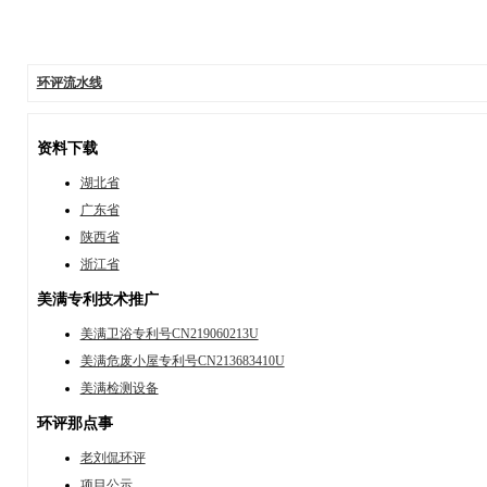
环评流水线
资料下载
湖北省
广东省
陕西省
浙江省
美满专利技术推广
美满卫浴专利号CN219060213U
美满危废小屋专利号CN213683410U
美满检测设备
环评那点事
老刘侃环评
项目公示