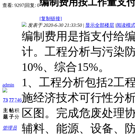
编制费用按工作量支
查看:
9297
|
回复:
0
[复制链接]
发表于 2020-6-30 21:33:50
|
显示全部楼层
|
阅读模
编制费用是指支付给编
计。工程分析与污染防
10%、综合15%。
1、工程分析包括2工
admin
施经济技术可行性分析
73
77
746
区图。完成危废处理
主
帖
积
题
子
分
辅料、能源、设备、
管理员