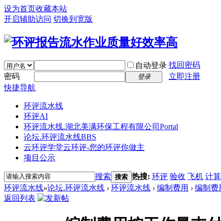
设为首页
收藏本站
开启辅助访问
切换到宽版
找回密码
自动登录
密码
立即注册
登录
快捷导航
环评流水线
环评AI
环评流水线.湖北美满环保工程有限公司
Portal
论坛.环评流水线
BBS
云环评学堂
云环评-您的环评你做主
项目公示
搜索
热搜:
环评
验收
飞机
计算
搜索
环评流水线
»
论坛.环评流水线
›
环评流水线
›
编制费用
›
编制费
返回列表