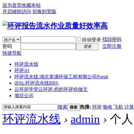
设为首页
收藏本站
开启辅助访问
切换到宽版
找回密码
自动登录
密码
立即注册
登录
快捷导航
环评流水线
环评AI
环评流水线.湖北美满环保工程有限公司
Portal
论坛.环评流水线
BBS
云环评学堂
云环评-您的环评你做主
项目公示
搜索
热搜:
环评
验收
飞机
计算
搜索
环评流水线
›
admin
›
个人