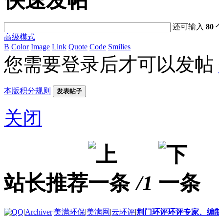
快速发帖
还可输入
80
高级模式
B
Color
Image
Link
Quote
Code
Smilies
您需要登录后才可以发帖
本版积分规则
发表帖子
关闭
站长推荐
/1
|
Archiver
|
美满环保
|
美满网
|
云环评
|
荆门环评环评专家、编