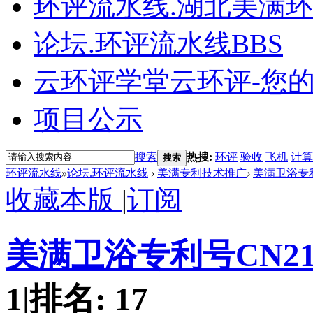
环评流水线.湖北美满
论坛.环评流水线
BBS
云环评学堂
云环评-您
项目公示
搜索
热搜:
环评
验收
飞机
计算
搜索
环评流水线
»
论坛.环评流水线
›
美满专利技术推广
›
美满卫浴专利号
收藏本版
|
订阅
美满卫浴专利号CN219
1
|
排名:
17